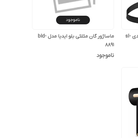
ناموجود
ماساژور تفنگی دسته دار و کمربندی sl-
ماساژور گان مثلثی بلو ایدیا مدل bld-
8891
ناموجود