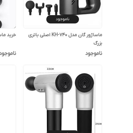
ناموجود
ماساژور گان مدل KH-740 اصلی باتری
خرید ماساژور
بزرگ
ناموجود
ناموجود