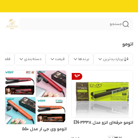
جستجو
اتومو
پربازدیدترین
برندها
قیمت
دسته‌بندی
فقط م
%
3
اتومو حرفه‌ای انزو مدل EN-3338
اتومو وی جی ار مدل 550