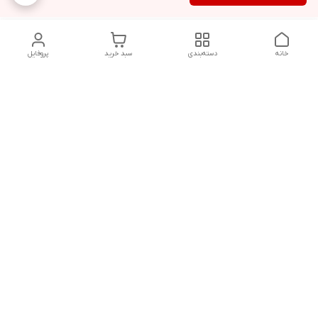
خانه
دسته‌بندی
سبد خرید
پروفایل
دسترسی سریع
تماس با ما
قوانین و مقررات
پخش عمده ماشین اصلاح
درباره ما
گناوه،خرید عمده ماشین
اصلاح
سیاست حریم خصوصی
شکایات