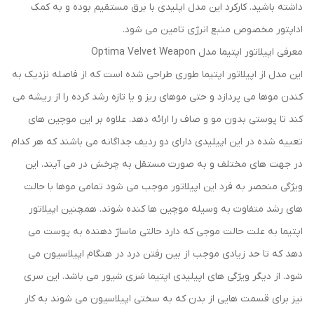
داشته باشید. کارکرد این مدل اپلیدی با برق مستقیم بوده و به کمک
اداپتور مخصوص منبع انرژی تامین می شود.
معرفی اپیلاتور اپتیما مدل Optima Velvet Weapon
این مدل از اپیلاتور اپتیما طوری طراحی شده است که از فاصله نزدیک به
کندن موها می پردازد و حتی موهای ریز و یا تازه رشد کرده را از ریشه می
کند تا پوستی بدون مو و صاف را ارائه دهد. علاوه بر این موچین های
تعبیه شده در این اپیلیدی دارای دو ردیف جداگانه می باشند که هر کدام
در جهت های مختلف و به صورت مستقل به چرخش در می آیند. این
ویژگی منحصر به فرد این اپیلاتور موجب می شود تمامی موها با حالت
های رشد متفاوت به وسیله موچین ها کنده شوند. همچنین اپیلاتور
اپتیما به علت حالت موجی که دارد حالتی ماساژ دهنده به پوست می
دهد که تا حد زیادی موجب از بین رفتن درد در هنگام اپیلاسیون می
شود. از دیگر ویژگی های اپیلیدی اپتیما سَری شیور می باشد. این سری
نیز برای قسمت هایی از بدن که به سختی اپیلاسیون می شوند به کار