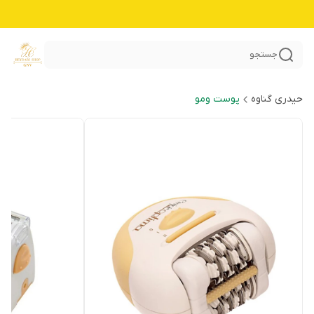
جستجو
حیدری گناوه
پوست ومو