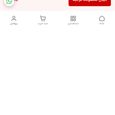
ناموجود
خانه
دسته‌بندی
سبد خرید
پروفایل
دسترسی سریع
تماس با ما
قوانین و مقررات
پخش عمده ماشین اصلاح
درباره ما
گناوه،خرید عمده ماشین
اصلاح
سیاست حریم خصوصی
شکایات