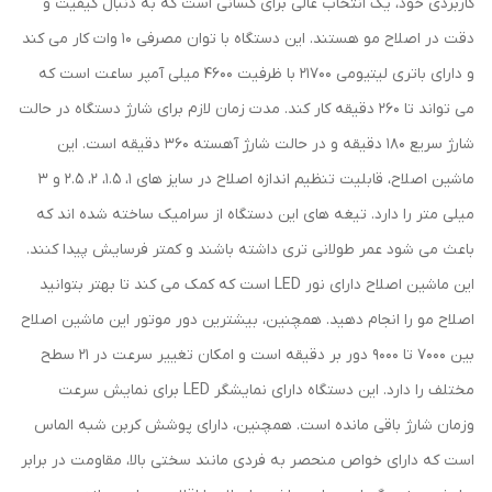
کاربردی خود، یک انتخاب عالی برای کسانی است که به دنبال کیفیت و
دقت در اصلاح مو هستند. این دستگاه با توان مصرفی 10 وات کار می کند
و دارای باتری لیتیومی 21700 با ظرفیت 4600 میلی آمپر ساعت است که
می تواند تا 260 دقیقه کار کند. مدت زمان لازم برای شارژ دستگاه در حالت
شارژ سریع 180 دقیقه و در حالت شارژ آهسته 360 دقیقه است. این
ماشین اصلاح، قابلیت تنظیم اندازه اصلاح در سایز های 1، 1.5، 2، 2.5 و 3
میلی متر را دارد. تیغه های این دستگاه از سرامیک ساخته شده اند که
باعث می شود عمر طولانی تری داشته باشند و کمتر فرسایش پیدا کنند.
این ماشین اصلاح دارای نور LED است که کمک می کند تا بهتر بتوانید
اصلاح مو را انجام دهید. همچنین، بیشترین دور موتور این ماشین اصلاح
بین 7000 تا 9000 دور بر دقیقه است و امکان تغییر سرعت در 21 سطح
مختلف را دارد. این دستگاه دارای نمایشگر LED برای نمایش سرعت
وزمان شارژ باقی مانده است. همچنین، دارای پوشش کربن شبه الماس
است که دارای خواص منحصر به فردی مانند سختی بالا، مقاومت در برابر