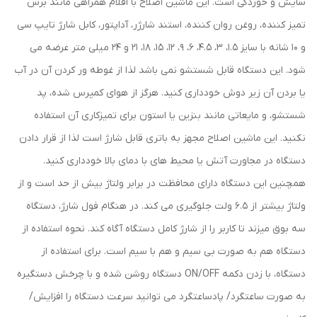
سایش و خوردگی است. این ماشین اصلاح با اقلام همراهی مانند برس
تمیز کننده، روغن روان کننده، استند شارژر، آداپتور، کابل شارژ تایپ سی
و 10 شانه با سایز 1.5، 3، 4.5، 6، 9، 12، 15، 18، 21 و 24 میلی متر عرضه می
شود. این دستگاه قابل شستشو نمی باشد لذا از غوطه ور کردن آن در آب
یا بردن آن زیر دوش خودداری کنید. هرگز از هوای کمپرس شده، پد
شستشو، و مایعاتی مانند بنزین یا استون برای تمیزکاری آن استفاده
نکنید. این ماشین اصلاح مجهز به باتری قابل شارژ است لذا از قرار دادن
دستگاه در مجاورت آتش یا محیط های با دمای بالا خودداری کنید.
همچنین این دستگاه دارای محافظت در برابر ولتاژ بیش از حد است و از
ولتاژ بیشتر از 6.5 ولت جلوگیری می کند. در هنگام فول شارژ، دستگاه
سه بوق میزند تا کاربر را از شارژ کامل دستگاه آگاه کند. نحوه استفاده از
دستگاه هم به صورت بی سیم و هم با سیم است. برای استفاده از
دستگاه، با زدن دکمه ON/OFF دستگاه روشن شده و با چرخش دستگیره
به صورت ساعتگرد/ پادساعتگرد می توانید سرعت دستگاه را افزایش/