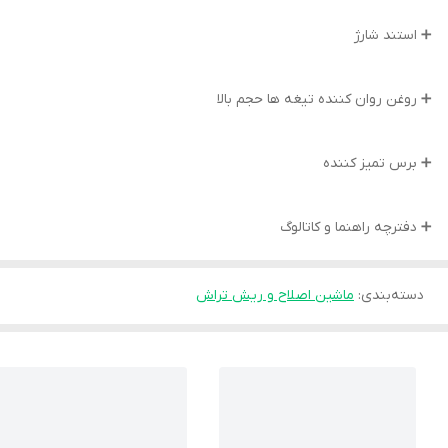
➕ استند شارژ
➕ روغن روان کننده تیغه ها حجم بالا
➕ برس تمیز کننده
➕ دفترچه راهنما و کاتالوگ
دسته‌بندی
:
ماشین اصلاح و ریش تراش