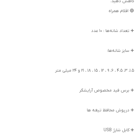
کاهش دهید.
🔵 اقلام همراه
➕ تعداد شانه‌ها : 10 عدد
➕ سایز شانه‌ها:
1.5، 3، 4.5 ، 6، 9 ، 12 ، 15 ، 18 ، 21 و 24 میلی متر
➕ برس فید مخصوص آرایشگر
➕ درپوش محافظ تیغه ها
➕ کابل شارژ USB