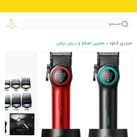
جستجو
حیدری گناوه
ماشین اصلاح و ریش تراش