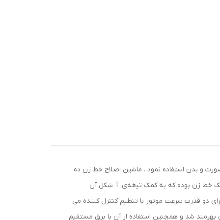
ن اصلاح های خط زن چند کاربرد بودن آنهاست یعنی از آنها می توان برای اصلاح موهای سر ٬ موهای صورت و بدن استفاده نمود . ماشین اصلاح خط زن ده
ستاره GEEMY GM 855 از تکنولوژی اصلاح بصورت برش مستقیم با تیغه استیل ضد زنگ بهره می برد این ماشین اصلاح جیمی یک خط زن بوده که به کمک تیغه‌ی T شکل آن
ده است که دارای دو قدرت سرعت موتور با تنطیم کنترل کننده می
ژ می باشد که شارژ کامل آن 2 ساعت زمان نیاز دارد و 120 دقیقه می توان از آن بهرمند شد و همچنین استفاده از آن با برق مستقیم