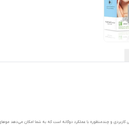
 صورت دی اس پی مدل 70357، دستگاهی کاربردی و چندمنظوره با عملکرد دوگانه است که به شما امکان 