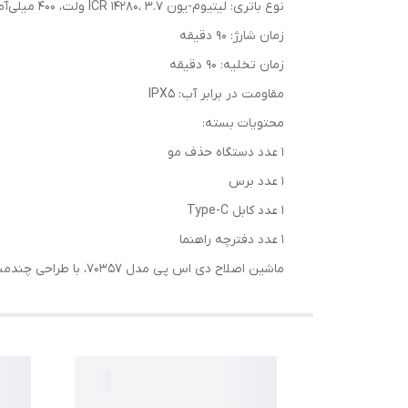
نوع باتری: لیتیوم-یون ICR 14280، 3.7 ولت، 400 میلی‌آمپر ساعت
زمان شارژ: 90 دقیقه
زمان تخلیه: 90 دقیقه
مقاومت در برابر آب: IPX5
محتویات بسته:
1 عدد دستگاه حذف مو
1 عدد برس
1 عدد کابل Type-C
1 عدد دفترچه راهنما
ماشین اصلاح دی اس پی مدل 70357، با طراحی چندمنظوره و قابلیت‌های پیشرفته، گزینه‌ای عالی برای داشتن ظاهری مرتب و آراسته است.