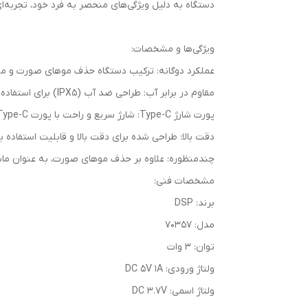
دستگاه به دلیل ویژگی‌های منحصر به فرد خود، تجربه‌ای 
ویژگی‌ها و مشخصات:
عملکرد دوگانه: ترکیب دستگاه حذف موهای صورت و مو
مقاوم در برابر آب: طراحی ضد آب (IPX5) برای استفاده ایمن در حمام و تمیز کردن آسان.
پورت شارژ Type-C: شارژ سریع و راحت با پورت Type-C.
دقت بالا: طراحی شده برای دقت بالا و قابلیت استفاده ب
چندمنظوره: علاوه بر حذف موهای صورت، به عنوان ماشی
مشخصات فنی:
برند: DSP
مدل: 70357
توان: 3 وات
ولتاژ ورودی: DC 5V 1A
ولتاژ اسمی: DC 3.7V