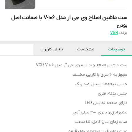
ست ماشین اصلاح وی جی ار مدل V-106 با ضمانت اصل
بودن
برند:
VGR
توضیحات
مشخصات
نظرات کاربران
ست ماشین اصلاح چند کاره وی جی آر مدل VGR V-106
مجهز به 6 سری با کارایی مختلف
جنس تیغه‌ها: استیل ضد زنگ
جنس بدنه: فلزی
دارای صفحه نمایش LED
منبع انرژی: باتری 1200 میلی آمپر
مدت زمان شارژ کامل: 1.5 ساعت
مدت زمان قابل استفاده: 180 دقیقه