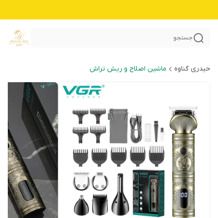
جستجو
حیدری گناوه
ماشین اصلاح و ریش تراش