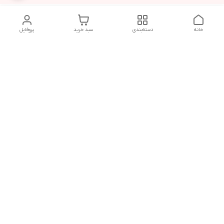
خانه
دسته‌بندی
سبد خرید
پروفایل
دسترسی سریع
تماس با ما
قوانین و مقررات
پخش عمده ماشین اصلاح
درباره ما
گناوه،خرید عمده ماشین
اصلاح
سیاست حریم خصوصی
شکایات
مشتریان عزیز در صورت هرگونه مشکل در فرایند خرید تا دریافت