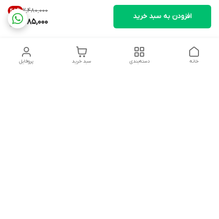
۲٬۴۸۰٬۰۰۰
48
%
افزودن به سبد خرید
1,285,000
خانه
دسته‌بندی
سبد خرید
پروفایل
دسترسی سریع
تماس با ما
قوانین و مقررات
پخش عمده ماشین اصلاح
درباره ما
گناوه،خرید عمده ماشین
اصلاح
سیاست حریم خصوصی