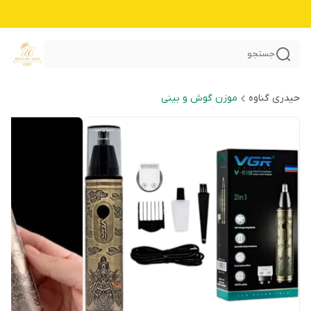
جستجو
حیدری گناوه
موزن گوش و بینی