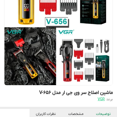
ماشین اصلاح سر وی جی ار مدل V-656
برند:
VGR
توضیحات
مشخصات
نظرات کاربران