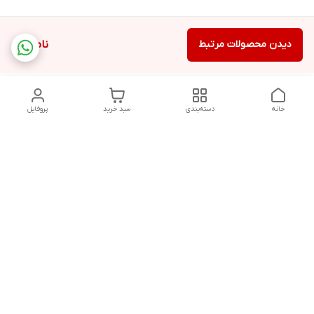
دیدن محصولات مرتبط
ناموجود
خانه
دسته‌بندی
سبد خرید
پروفایل
دسترسی سریع
تماس با ما
قوانین و مقررات
پخش عمده ماشین اصلاح
درباره ما
گناوه،خرید عمده ماشین