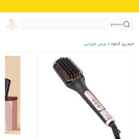
جستجو
حیدری گناوه
برس حرارتی