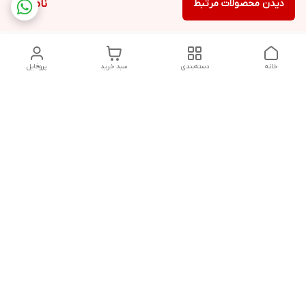
دیدن محصولات مرتبط
ناموجود
خانه
دسته‌بندی
سبد خرید
پروفایل
دسترسی سریع
تماس با ما
قوانین و مقررات
پخش عمده ماشین اصلاح
درباره ما
گناوه،خرید عمده ماشین
اصلاح
سیاست حریم خصوصی
شکایات