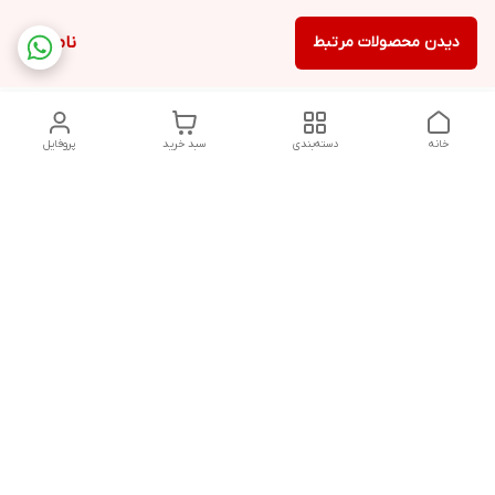
دیدن محصولات مرتبط
ناموجود
خانه
دسته‌بندی
سبد خرید
پروفایل
دسترسی سریع
تماس با ما
قوانین و مقررات
پخش عمده ماشین اصلاح
درباره ما
گناوه،خرید عمده ماشین
اصلاح
سیاست حریم خصوصی