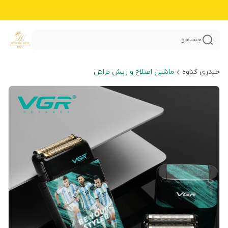
جستجو
حیدری گناوه
ماشین اصلاح و ریش تراش