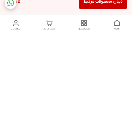
دیدن محصولات مرتبط
ناموجود
خانه
دسته‌بندی
سبد خرید
پروفایل
دسترسی سریع
تماس با ما
قوانین و مقررات
پخش عمده ماشین اصلاح
درباره ما
گناوه،خرید عمده ماشین
اصلاح
سیاست حریم خصوصی
شکایات