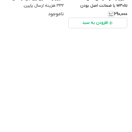
w301u با ضمانت اصل بودن
332 هزینه ارسال پایین.
۶۹۰٬۰۰۰
ناموجود
افزودن به سبد