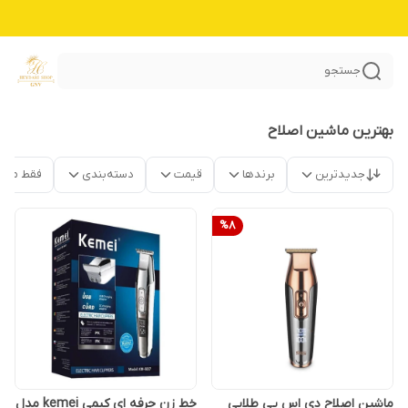
جستجو
بهترین ماشین اصلاح
جدیدترین
برندها
قیمت
دسته‌بندی
فقط محص
%
8
ماشین اصلاح دی اس پی طلایی
خط زن حرفه ای کیمی kemei مدل